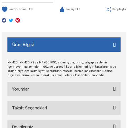
Tavsiye Et
Karşılaştır
Ürün Bilgisi
MK 420, MK 420 PS ve MK 450 PVC, alüminyum, prinç, ahşap ve demir
içermeyen malzemelerin düz ve dereceli kesme işlemleri için tasarlanmış ve
kullanıcıya optimum fiyat ile sunulan manuel kesme makinesidir. Makine
biçme ve enine kesme olarak iki amaçlı olarak kullanılabilmektedir.
Yorumlar
Taksit Seçenekleri
Bu ürüne ilk yorumu siz yapın!
Önerileriniz