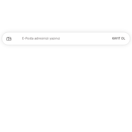
0212 243 17 50
Kampanya ve yeniliklerden haberdar olmak için e-bültenimize kayıt olun.
KAYIT OL
Üyelik
Kurumsal
Alışveriş
Copyright 2023 © - dogusmakine.com.tr - Tüm hakları saklıdır - Kredi kartı
bilgileriniz 256bit SSL Sertifikası ile Korunmaktadır.