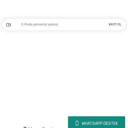
Kampanya ve yeniliklerden haberdar olmak için e-bültenimize kayıt olun.
KAYIT OL
Üyelik
Kurumsal
Alışveriş
Copyright 2023 © - dogusmakine.com.tr - Tüm hakları saklıdır - Kredi kartı
bilgileriniz 256bit SSL Sertifikası ile Korunmaktadır.
WHATSAPP DESTEK