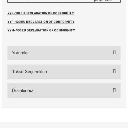
particulates
YYF-110 EU DECLARATION OF CONFORMITY
YYF-120 EU DECLARATION OF CONFORMITY
YYM-100 EU DECLARATION OF CONFORMITY
Yorumlar
Taksit Seçenekleri
Bu ürüne ilk yorumu siz yapın!
Önerileriniz
Yorum Yaz
Bu ürünün fiyat bilgisi, resim, ürün açıklamalarında ve diğer
konularda yetersiz gördüğünüz noktaları öneri formunu
kullanarak tarafımıza iletebilirsiniz.
Görüş ve önerileriniz için teşekkür ederiz.