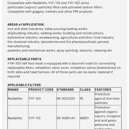
Compatible with MaxSafety YYF-110 and YYF-120 series
particulate (vapors/ particles) filters and activated carbon filters.
Compatible with goggles, helmets and other PPE products
AREAS of APPLICATION:
Iron and steel industries; metal pouring/casting works;
shipbuilding industry; welding works; building and constructions;
automotive industry; woodworking; agricultural activities; food industry;
the chemical industry, laboratories and the pharmaceuticals; general
manufacturing;
assembly and mechanical works; spray painting; masonry; cleaning etc.
REPLACEABLE PARTS
YYM-100 half face mask is equipped with a bayonet node for connecting
replaceable filters; exhalation valve cover; inhalation valves (membranes) on
both sides and head harness. All of these parts can be easily replaced if
required
APPLICABLE FILTERS
BRAND
PRODUCT CODE
STANDARD
CLASS
FEATURES
Protection
MaxSafety
YYF-120
EN 143:2000
P2
against fine toxic
particles
Protection
against organic
vapors, inorganic
MaxSafety
YYF-110
EN 14387+A1
ABEK1
and acid gases,
ammonia and