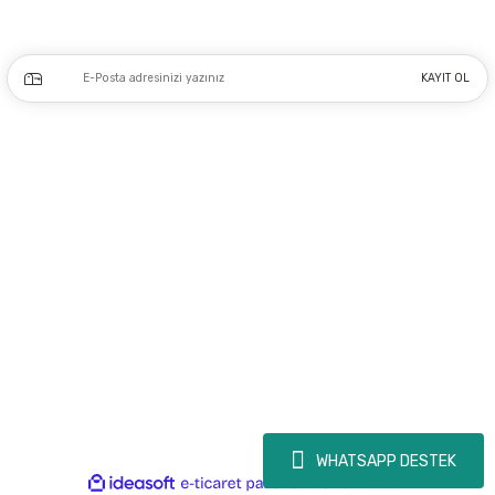
Kampanya ve yeniliklerden haberdar olmak için e-bültenimize kayıt olun.
KAYIT OL
Üyelik
Kurumsal
Alışveriş
Copyright 2023 © - dogusmakine.com.tr - Tüm hakları saklıdır - Kredi kartı
bilgileriniz 256bit SSL Sertifikası ile Korunmaktadır.
WHATSAPP DESTEK
ideasoft
ile
e-