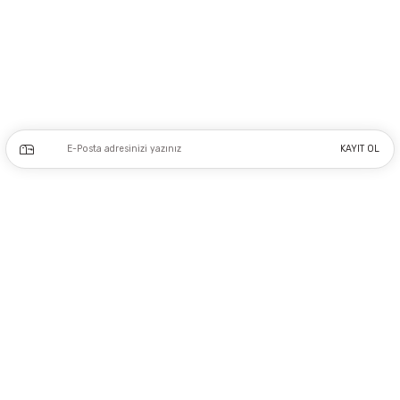
Adres: Tersane caddesi, Galata hırdavatçılar Çarşısı No:53 Po: 34425 Karaköy-
Beyoğlu İSTANBUL
0212 243 17 50
Kampanya ve yeniliklerden haberdar olmak için e-bültenimize kayıt olun.
KAYIT OL
Üyelik
Kurumsal
Alışveriş