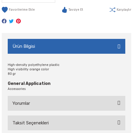
Tavsiye Et
Karşılaştır
Ürün Bilgisi
High-density polyethylene plastic
High visibility orange color
80 gr
General Application
Accessories
Yorumlar
Taksit Seçenekleri
Bu ürüne ilk yorumu siz yapın!