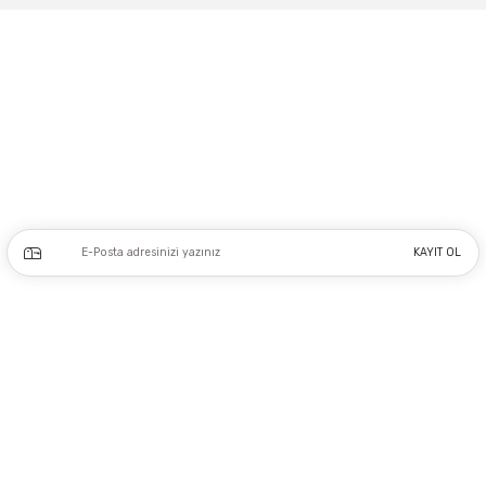
Gönder
Adres: Tersane caddesi, Galata hırdavatçılar Çarşısı No:53 Po: 34425 Karaköy-
Beyoğlu İSTANBUL
0212 243 17 50
Kampanya ve yeniliklerden haberdar olmak için e-bültenimize kayıt olun.
KAYIT OL
Üyelik
Kurumsal
Alışveriş