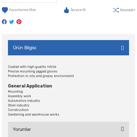
Tavsiye Et
Karşılaştır
Ürün Bilgisi
Coated with high guality nitrile
Precise mounting jagged gloves
Protection in oily and greasy environment
General Application
Mounting
Assembly work
Automotive industry
Steel industry
Construction
Gardening and warehouse works
Yorumlar