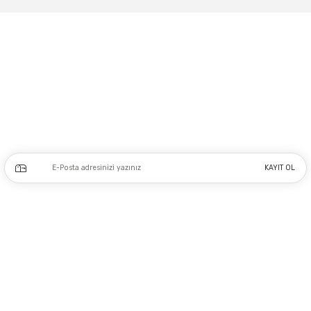
Gönder
Adres: Tersane caddesi, Galata hırdavatçılar Çarşısı No:53 Po: 34425 Karaköy-
Beyoğlu İSTANBUL
0212 243 17 50
Kampanya ve yeniliklerden haberdar olmak için e-bültenimize kayıt olun.
KAYIT OL
Üyelik
Kurumsal