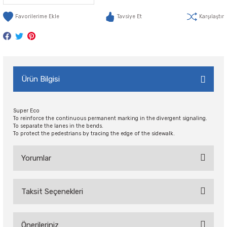
Tavsiye Et
Karşılaştır
Ürün Bilgisi
Super Eco
To reinforce the continuous permanent marking in the divergent signaling.
To separate the lanes in the bends.
To protect the pedestrians by tracing the edge of the sidewalk.
Yorumlar
Taksit Seçenekleri
Bu ürüne ilk yorumu siz yapın!
Önerileriniz