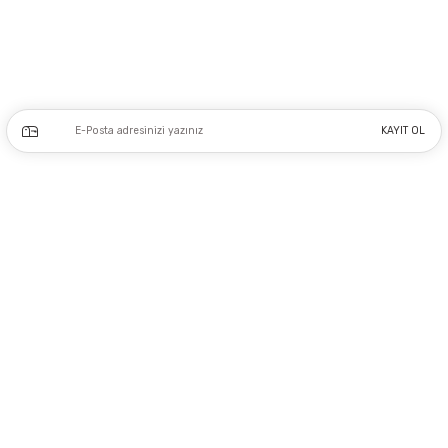
0212 243 17 50
Kampanya ve yeniliklerden haberdar olmak için e-bültenimize kayıt olun.
KAYIT OL
Üyelik
Kurumsal
Alışveriş
Copyright 2023 © - dogusmakine.com.tr - Tüm hakları saklıdır - Kredi kartı
bilgileriniz 256bit SSL Sertifikası ile Korunmaktadır.