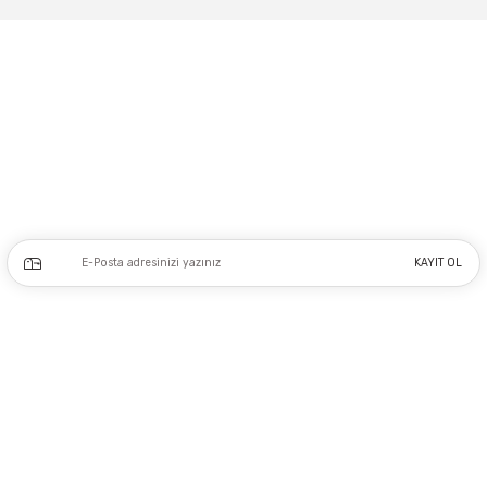
Gönder
Adres: Tersane caddesi, Galata hırdavatçılar Çarşısı No:53 Po: 34425 Karaköy-
Beyoğlu İSTANBUL
0212 243 17 50
Kampanya ve yeniliklerden haberdar olmak için e-bültenimize kayıt olun.
KAYIT OL
Üyelik
Kurumsal