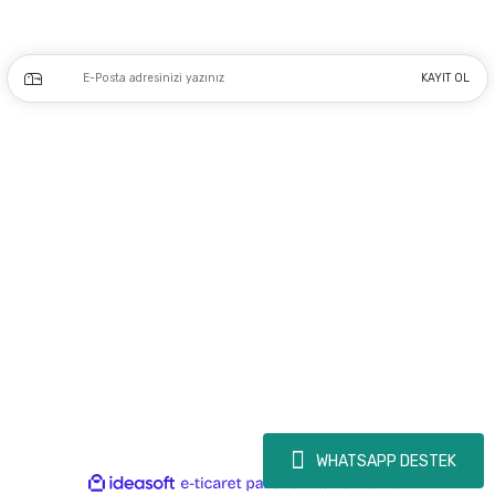
Kampanya ve yeniliklerden haberdar olmak için e-bültenimize kayıt olun.
KAYIT OL
Üyelik
Kurumsal
Alışveriş
Copyright 2023 © - dogusmakine.com.tr - Tüm hakları saklıdır - Kredi kartı
bilgileriniz 256bit SSL Sertifikası ile Korunmaktadır.
WHATSAPP DESTEK
ideasoft
ile
e-