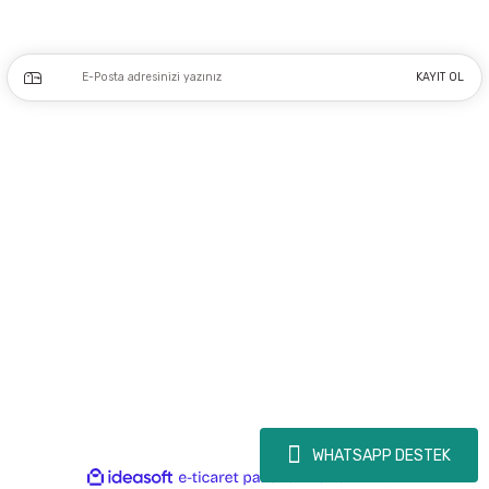
Kampanya ve yeniliklerden haberdar olmak için e-bültenimize kayıt olun.
KAYIT OL
Üyelik
Kurumsal
Alışveriş
Copyright 2023 © - dogusmakine.com.tr - Tüm hakları saklıdır - Kredi kartı
bilgileriniz 256bit SSL Sertifikası ile Korunmaktadır.
WHATSAPP DESTEK
ideasoft
ile
e-