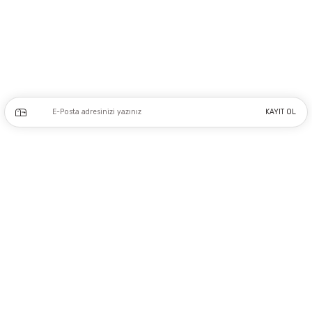
Adres: Tersane caddesi, Galata hırdavatçılar Çarşısı No:53 Po: 34425 Karaköy-
Beyoğlu İSTANBUL
0212 243 17 50
Kampanya ve yeniliklerden haberdar olmak için e-bültenimize kayıt olun.
KAYIT OL
Üyelik
Kurumsal
Alışveriş
Copyright 2023 © - dogusmakine.com.tr - Tüm hakları saklıdır - Kredi kartı