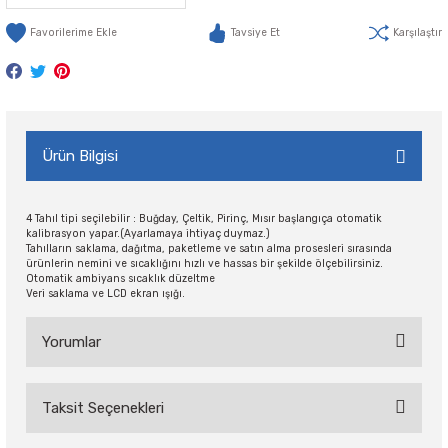
Tavsiye Et
Karşılaştır
Ürün Bilgisi
4 Tahıl tipi seçilebilir : Buğday, Çeltik, Pirinç, Mısır başlangıça otomatik
kalibrasyon yapar.(Ayarlamaya ihtiyaç duymaz.)
Tahılların saklama, dağıtma, paketleme ve satın alma prosesleri sırasında
ürünlerin nemini ve sıcaklığını hızlı ve hassas bir şekilde ölçebilirsiniz.
Otomatik ambiyans sıcaklık düzeltme
Veri saklama ve LCD ekran ışığı.
Yorumlar
Taksit Seçenekleri
Bu ürüne ilk yorumu siz yapın!