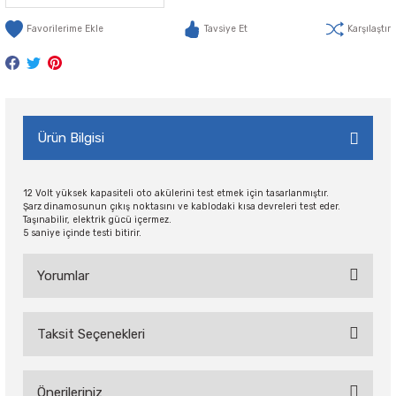
Tavsiye Et
Karşılaştır
Ürün Bilgisi
12 Volt yüksek kapasiteli oto akülerini test etmek için tasarlanmıştır.
Şarz dinamosunun çıkış noktasını ve kablodaki kısa devreleri test eder.
Taşınabilir, elektrik gücü içermez.
5 saniye içinde testi bitirir.
Yorumlar
Taksit Seçenekleri
Bu ürüne ilk yorumu siz yapın!
Önerileriniz