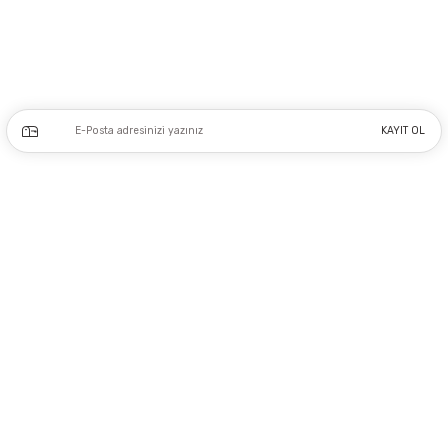
0212 243 17 50
Kampanya ve yeniliklerden haberdar olmak için e-bültenimize kayıt olun.
KAYIT OL
Üyelik
Kurumsal
Alışveriş
Copyright 2023 © - dogusmakine.com.tr - Tüm hakları saklıdır - Kredi kartı
bilgileriniz 256bit SSL Sertifikası ile Korunmaktadır.