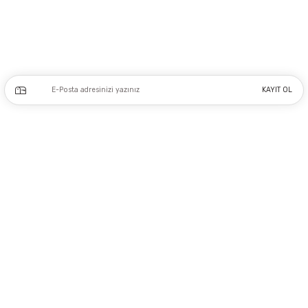
0212 243 17 50
Kampanya ve yeniliklerden haberdar olmak için e-bültenimize kayıt olun.
KAYIT OL
Üyelik
Kurumsal
Alışveriş
Copyright 2023 © - dogusmakine.com.tr - Tüm hakları saklıdır - Kredi kartı
bilgileriniz 256bit SSL Sertifikası ile Korunmaktadır.