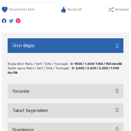
Tavsiye Et
Karşılaştır
Ürün Bilgisi
Boşta devir Maks / Sert / Orta / Yumuşak :
0-1800 / 1.400/ 1.150 / 950 dev/dk
Darbe sayısı Maks / Sert / Orta / Yumuşak :
0-2.500 / 2.400 / 2.200 / 1.900
dar/dk
Yorumlar
Taksit Seçenekleri
Bu ürüne ilk yorumu siz yapın!
Önerileriniz