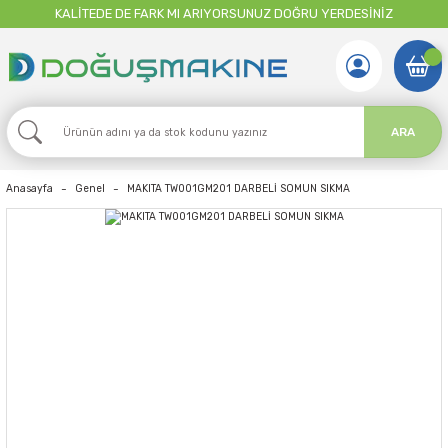
KALİTEDE DE FARK MI ARIYORSUNUZ DOĞRU YERDESİNİZ
ARA
Anasayfa
Genel
MAKITA TW001GM201 DARBELİ SOMUN SIKMA