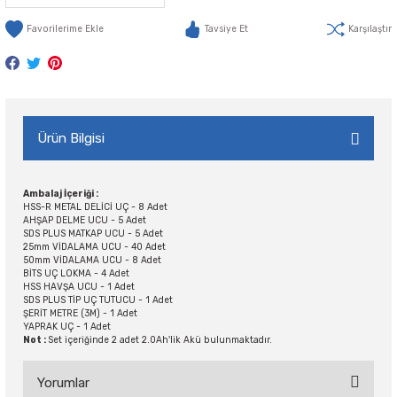
Tavsiye Et
Karşılaştır
Ürün Bilgisi
Ambalaj İçeriği :
HSS-R METAL DELİCİ UÇ - 8 Adet
AHŞAP DELME UCU - 5 Adet
SDS PLUS MATKAP UCU - 5 Adet
25mm VİDALAMA UCU - 40 Adet
50mm VİDALAMA UCU - 8 Adet
BİTS UÇ LOKMA - 4 Adet
HSS HAVŞA UCU - 1 Adet
SDS PLUS TİP UÇ TUTUCU - 1 Adet
ŞERİT METRE (3M) - 1 Adet
YAPRAK UÇ - 1 Adet
Not :
Set içeriğinde 2 adet 2.0Ah'lik Akü bulunmaktadır.
Yorumlar