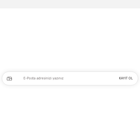
Gönder
Adres: Tersane caddesi, Galata hırdavatçılar Çarşısı No:53 Po: 34425 Karaköy-
Beyoğlu İSTANBUL
0212 243 17 50
Kampanya ve yeniliklerden haberdar olmak için e-bültenimize kayıt olun.
KAYIT OL
Üyelik
Kurumsal