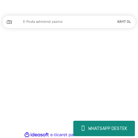
Kampanya ve yeniliklerden haberdar olmak için e-bültenimize kayıt olun.
KAYIT OL
Üyelik
Kurumsal
Alışveriş
Copyright 2023 © - dogusmakine.com.tr - Tüm hakları saklıdır - Kredi kartı
bilgileriniz 256bit SSL Sertifikası ile Korunmaktadır.
WHATSAPP DESTEK
ideasoft
ile
e-