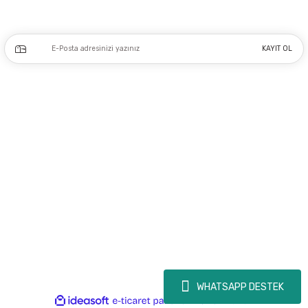
Kampanya ve yeniliklerden haberdar olmak için e-bültenimize kayıt olun.
KAYIT OL
Üyelik
Kurumsal
Alışveriş
Copyright 2023 © - dogusmakine.com.tr - Tüm hakları saklıdır - Kredi kartı
bilgileriniz 256bit SSL Sertifikası ile Korunmaktadır.
WHATSAPP DESTEK
ideasoft
ile
e-