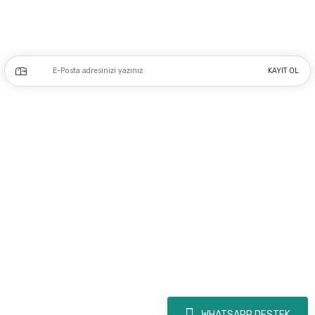
Kampanya ve yeniliklerden haberdar olmak için e-bültenimize kayıt olun.
KAYIT OL
Üyelik
Kurumsal
Alışveriş
Copyright 2023 © - dogusmakine.com.tr - Tüm hakları saklıdır - Kredi kartı
bilgileriniz 256bit SSL Sertifikası ile Korunmaktadır.
WHATSAPP DESTEK