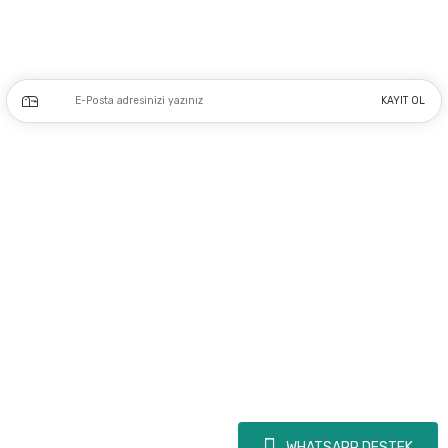
Kampanya ve yeniliklerden haberdar olmak için e-bültenimize kayıt olun.
KAYIT OL
Üyelik
Kurumsal
Alışveriş
Copyright 2023 © - dogusmakine.com.tr - Tüm hakları saklıdır - Kredi kartı
bilgileriniz 256bit SSL Sertifikası ile Korunmaktadır.
WHATSAPP DESTEK