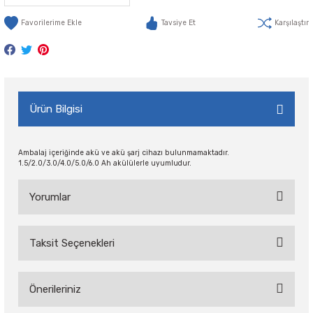
Tavsiye Et
Karşılaştır
Ürün Bilgisi
Ambalaj içeriğinde akü ve akü şarj cihazı bulunmamaktadır.
1.5/2.0/3.0/4.0/5.0/6.0 Ah akülülerle uyumludur.
Yorumlar
Taksit Seçenekleri
Bu ürüne ilk yorumu siz yapın!
Önerileriniz
Yorum Yaz