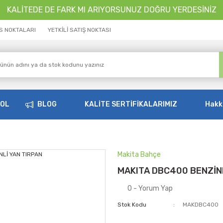
KALİTEDE DE FARK MI ARIYORSUNUZ DOĞRU YERDESİNİZ
İS NOKTALARI
YETKİLİ SATIŞ NOKTASI
OOL
BLOG
KALİTE SERTİFİKALARIMIZ
Hakk
Makita Bahçe
MAKITA DBC400 BENZİNL
0 - Yorum Yap
Stok Kodu
MAKDBC400