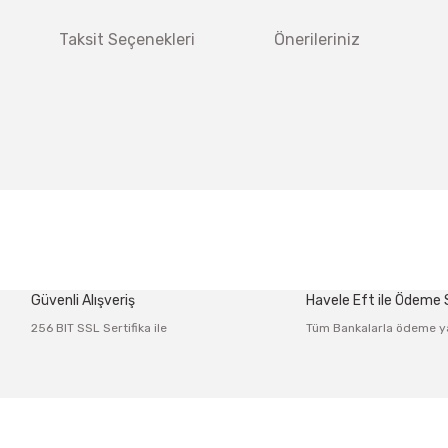
Taksit Seçenekleri
Önerileriniz
 diğer konularda yetersiz gördüğünüz noktaları öneri formunu kullanarak tar
Bu ürüne ilk yorumu siz yapın!
Güvenli Alışveriş
Havele Eft ile Ödeme
Yorum Yaz
256 BIT SSL Sertifika ile
Tüm Bankalarla ödeme y