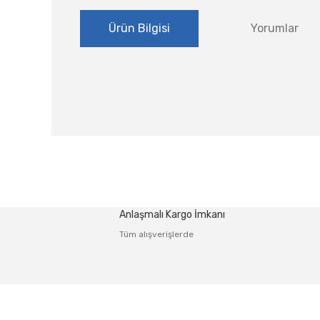
Ürün Bilgisi
Yorumlar
Bu ürünün fiyat bilgisi, resim, ürün açıklamalarında ve
Görüş ve önerileriniz için teşekkür ederiz.
Ürün resmi kalitesiz, bozuk veya görüntülenemiyor.
Anlaşmalı Kargo İmkanı
Ürün açıklamasında eksik bilgiler bulunuyor.
Tüm alışverişlerde
Ürün bilgilerinde hatalar bulunuyor.
Ürün fiyatı diğer sitelerden daha pahalı.
Bu ürüne benzer farklı alternatifler olmalı.