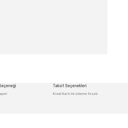
afımıza iletebilirsiniz.
 Seçeneği
Taksit Seçenekleri
apın!
Kredi Kartı ile ödeme fırsatı