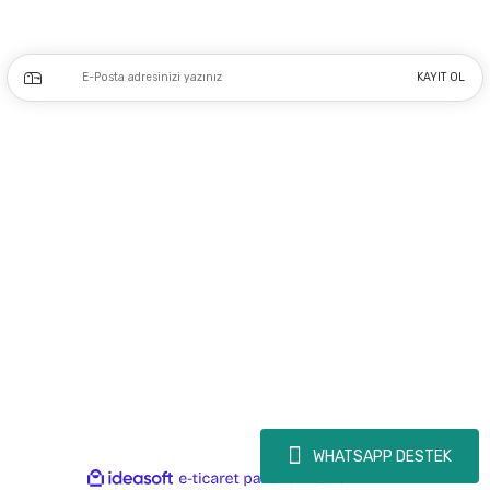
Kampanya ve yeniliklerden haberdar olmak için e-bültenimize kayıt olun.
KAYIT OL
Üyelik
Kurumsal
Alışveriş
Copyright 2023 © - dogusmakine.com.tr - Tüm hakları saklıdır - Kredi kartı
bilgileriniz 256bit SSL Sertifikası ile Korunmaktadır.
WHATSAPP DESTEK
ideasoft
ile
e-