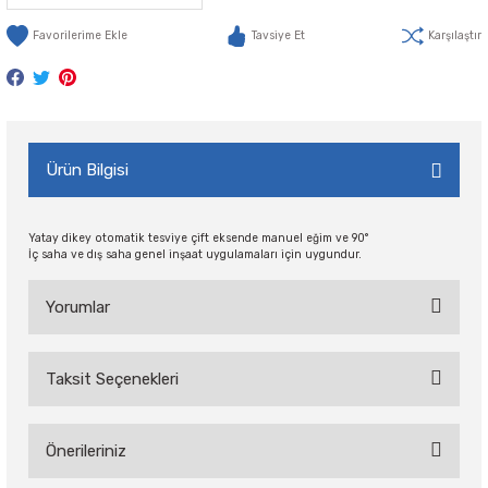
Tavsiye Et
Karşılaştır
Ürün Bilgisi
Yatay dikey otomatik tesviye çift eksende manuel eğim ve 90°
İç saha ve dış saha genel inşaat uygulamaları için uygundur.
Yorumlar
Taksit Seçenekleri
Bu ürüne ilk yorumu siz yapın!
Önerileriniz
Yorum Yaz