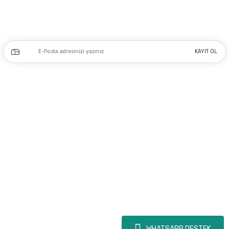
Kampanya ve yeniliklerden haberdar olmak için e-bültenimize kayıt olun.
KAYIT OL
Üyelik
Kurumsal
Alışveriş
Copyright 2023 © - dogusmakine.com.tr - Tüm hakları saklıdır - Kredi kartı
bilgileriniz 256bit SSL Sertifikası ile Korunmaktadır.
WHATSAPP DESTEK