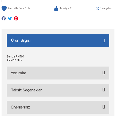
Tavsiye Et
Karşılaştır
Ürün Bilgisi
Sehpa RMT01
RMM05 Mira
Yorumlar
Taksit Seçenekleri
Bu ürüne ilk yorumu siz yapın!
Önerileriniz
Yorum Yaz