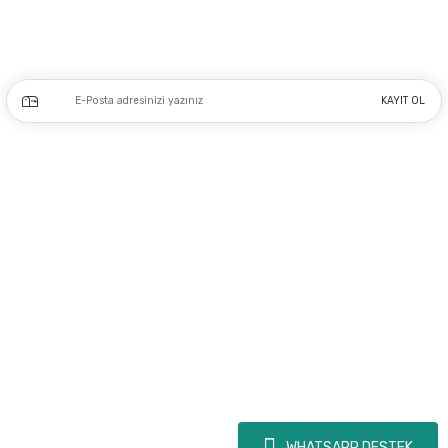
Kampanya ve yeniliklerden haberdar olmak için e-bültenimize kayıt olun.
KAYIT OL
Üyelik
Kurumsal
Alışveriş
Copyright 2023 © - dogusmakine.com.tr - Tüm hakları saklıdır - Kredi kartı
bilgileriniz 256bit SSL Sertifikası ile Korunmaktadır.
WHATSAPP DESTEK