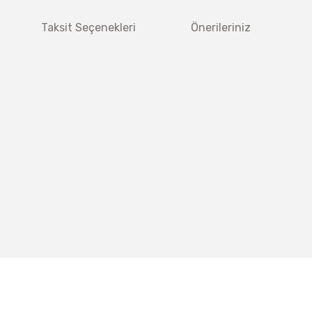
Taksit Seçenekleri
Önerileriniz
 diğer konularda yetersiz gördüğünüz noktaları öneri formunu kullanarak tar
Bu ürüne ilk yorumu siz yapın!