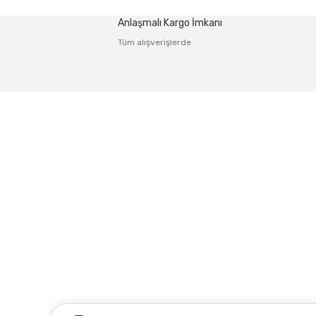
Ürün resmi kalitesiz, bozuk veya görüntülenemiyor.
Anlaşmalı Kargo İmkanı
Ürün açıklamasında eksik bilgiler bulunuyor.
Tüm alışverişlerde
Ürün bilgilerinde hatalar bulunuyor.
Ürün fiyatı diğer sitelerden daha pahalı.
Bu ürüne benzer farklı alternatifler olmalı.
Adres: Tersane caddesi, Galata hırdavatçılar Çarşısı No:53
Karaköy-Beyoğlu İSTANBUL
0212 243 17 50
Kampanya ve yeniliklerden haberdar olmak için e-bültenimi