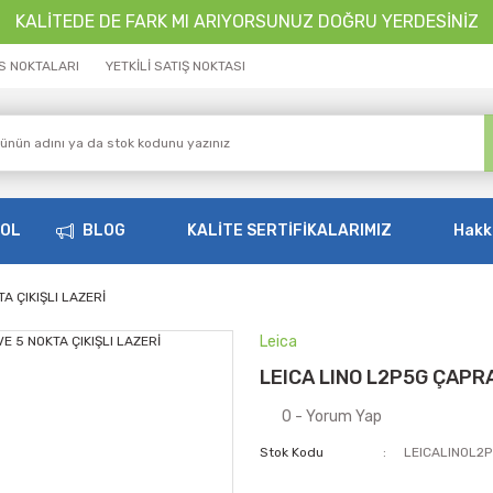
KALİTEDE DE FARK MI ARIYORSUNUZ DOĞRU YERDESİNİZ
İS NOKTALARI
YETKİLİ SATIŞ NOKTASI
OOL
BLOG
KALİTE SERTİFİKALARIMIZ
Hakk
A ÇIKIŞLI LAZERİ
Leica
LEICA LINO L2P5G ÇAPRA
0 - Yorum Yap
Stok Kodu
LEICALINOL2