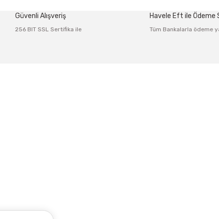
Güvenli Alışveriş
Havele Eft ile Ödeme
Yorum Yaz
256 BIT SSL Sertifika ile
Tüm Bankalarla ödeme y
Üyelik
Kurumsal
 Po: 34425
Yeni Üyelik
İletişim
Gönder
Üye Girişi
İletişim Fo
Şifremi Unuttum
Havale Bild
Kargo Takib
ze kayıt olun.
Yetkili servi