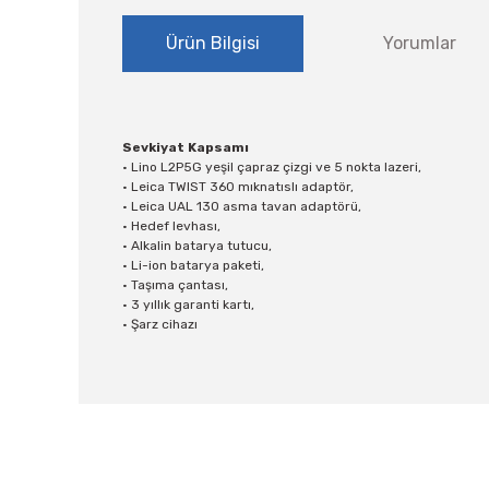
Ürün Bilgisi
Yorumlar
Sevkiyat Kapsamı
• Lino L2P5G yeşil çapraz çizgi ve 5 nokta lazeri,
• Leica TWIST 360 mıknatıslı adaptör,
• Leica UAL 130 asma tavan adaptörü,
• Hedef levhası,
• Alkalin batarya tutucu,
• Li-ion batarya paketi,
• Taşıma çantası,
• 3 yıllık garanti kartı,
• Şarz cihazı
Bu ürünün fiyat bilgisi, resim, ürün açıklamalarında ve
Görüş ve önerileriniz için teşekkür ederiz.