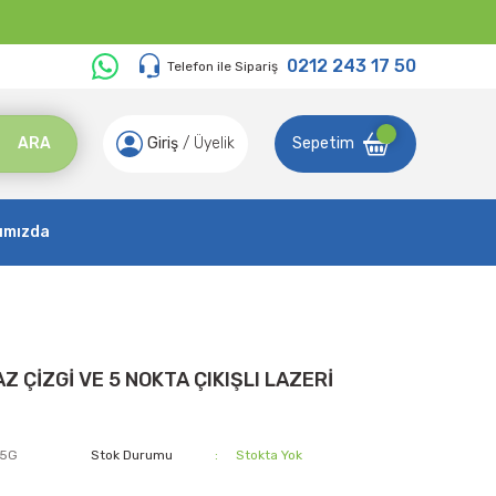
0212 243 17 50
Telefon ile Sipariş
ARA
Giriş
/
Üyelik
Sepetim
ımızda
Z ÇİZGİ VE 5 NOKTA ÇIKIŞLI LAZERİ
P5G
Stok Durumu
Stokta Yok