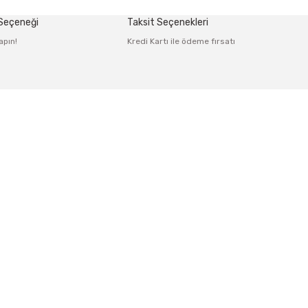
 Seçeneği
Taksit Seçenekleri
apın!
Kredi Kartı ile ödeme fırsatı
Alışveriş
Mesafeli Satış Sözleşmesi
rmu
Gizlilik ve Güvenlik
irim Formu
İptal İade Koşullari
i
Kişisel Veriler Politikası
s