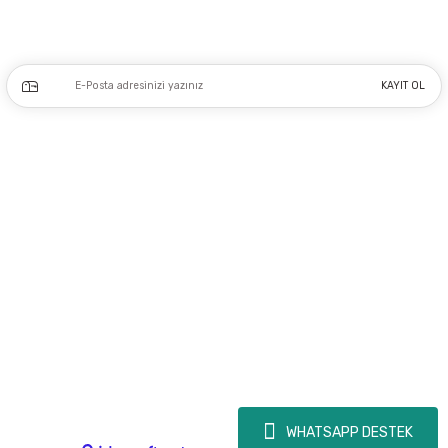
Kampanya ve yeniliklerden haberdar olmak için e-bültenimize kayıt olun.
KAYIT OL
Üyelik
Kurumsal
Alışveriş
Copyright 2023 © - dogusmakine.com.tr - Tüm hakları saklıdır - Kredi kartı
bilgileriniz 256bit SSL Sertifikası ile Korunmaktadır.
WHATSAPP DESTEK