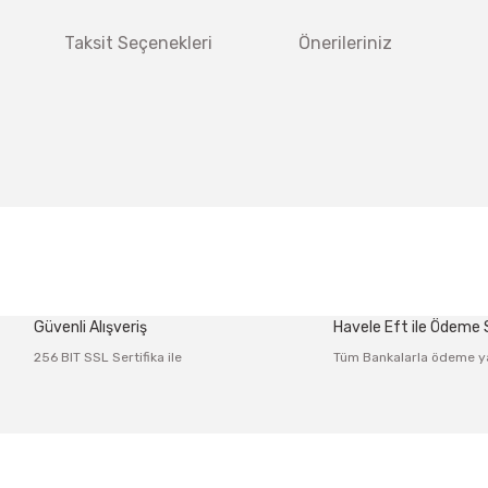
Taksit Seçenekleri
Önerileriniz
 diğer konularda yetersiz gördüğünüz noktaları öneri formunu kullanarak tar
Bu ürüne ilk yorumu siz yapın!
Güvenli Alışveriş
Havele Eft ile Ödeme
Yorum Yaz
256 BIT SSL Sertifika ile
Tüm Bankalarla ödeme y