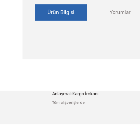
Ürün Bilgisi
Yorumlar
Bu ürünün fiyat bilgisi, resim, ürün açıklamalarında ve
Görüş ve önerileriniz için teşekkür ederiz.
Ürün resmi kalitesiz, bozuk veya görüntülenemiyor.
Anlaşmalı Kargo İmkanı
Ürün açıklamasında eksik bilgiler bulunuyor.
Tüm alışverişlerde
Ürün bilgilerinde hatalar bulunuyor.
Ürün fiyatı diğer sitelerden daha pahalı.
Bu ürüne benzer farklı alternatifler olmalı.