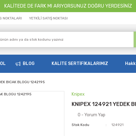
KALİTEDE DE FARK MI ARIYORSUNUZ DOĞRU YERDESİNİZ
İS NOKTALARI
YETKİLİ SATIŞ NOKTASI
OOL
BLOG
KALİTE SERTİFİKALARIMIZ
Hakk
DEK BICAK BLOGU 1242195
Knipex
KNIPEX 124921 YEDEK B
0 - Yorum Yap
Stok Kodu
124921