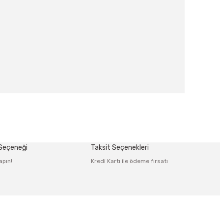
afımıza iletebilirsiniz.
 Seçeneği
Taksit Seçenekleri
apın!
Kredi Kartı ile ödeme fırsatı