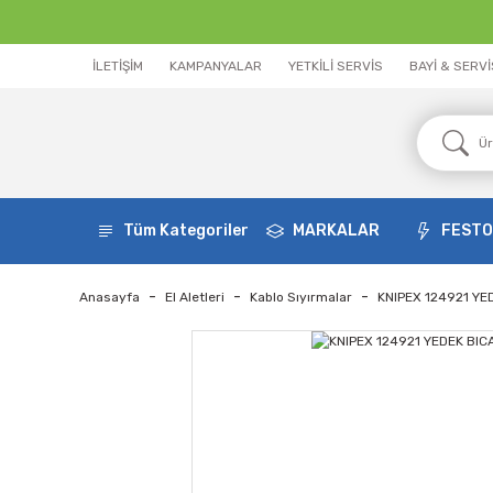
İLETİŞİM
KAMPANYALAR
YETKİLİ SERVİS
BAYİ & SERV
Tüm Kategoriler
MARKALAR
FEST
Anasayfa
El Aletleri
Kablo Sıyırmalar
KNIPEX 124921 YE