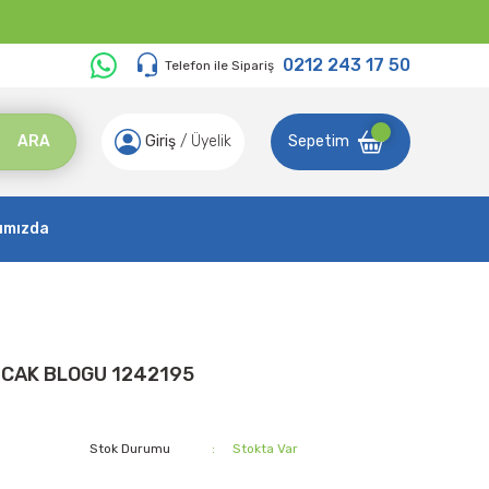
0212 243 17 50
Telefon ile Sipariş
ARA
Giriş
/
Üyelik
Sepetim
ımızda
ICAK BLOGU 1242195
Stok Durumu
Stokta Var