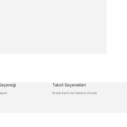
afımıza iletebilirsiniz.
 Seçeneği
Taksit Seçenekleri
apın!
Kredi Kartı ile ödeme fırsatı