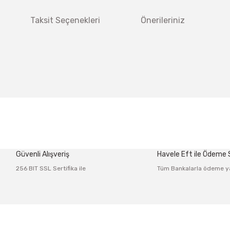
Taksit Seçenekleri
Önerileriniz
 diğer konularda yetersiz gördüğünüz noktaları öneri formunu kullanarak tar
Bu ürüne ilk yorumu siz yapın!
Güvenli Alışveriş
Havele Eft ile Ödeme
Yorum Yaz
256 BIT SSL Sertifika ile
Tüm Bankalarla ödeme y