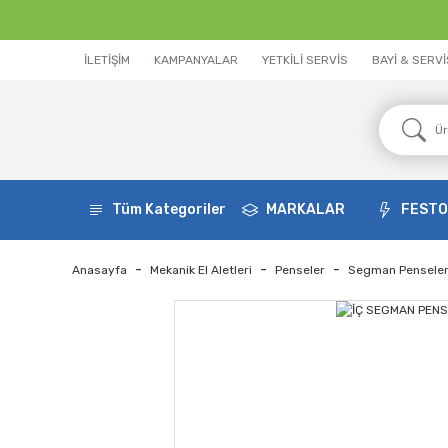
İLETİŞİM
KAMPANYALAR
YETKİLİ SERVİS
BAYİ & SERV
Tüm Kategoriler
MARKALAR
FEST
Anasayfa
Mekanik El Aletleri
Penseler
Segman Penseler