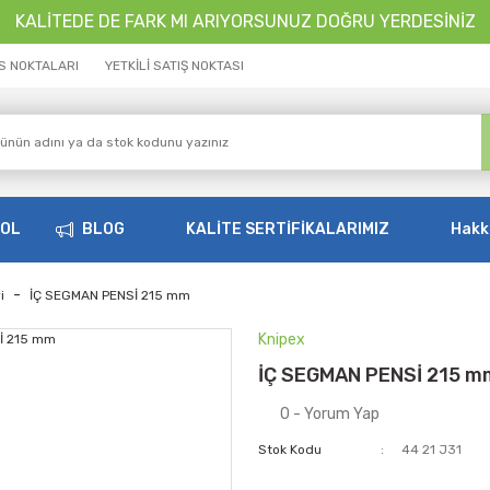
KALİTEDE DE FARK MI ARIYORSUNUZ DOĞRU YERDESİNİZ
İS NOKTALARI
YETKİLİ SATIŞ NOKTASI
OOL
BLOG
KALİTE SERTİFİKALARIMIZ
Hakk
i
İÇ SEGMAN PENSİ 215 mm
Knipex
İÇ SEGMAN PENSİ 215 m
0 - Yorum Yap
Stok Kodu
44 21 J31