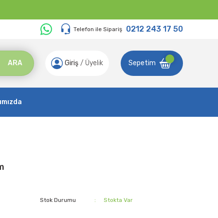
0212 243 17 50
Telefon ile Sipariş
ARA
Giriş
/
Üyelik
Sepetim
ımızda
m
Stok Durumu
Stokta Var