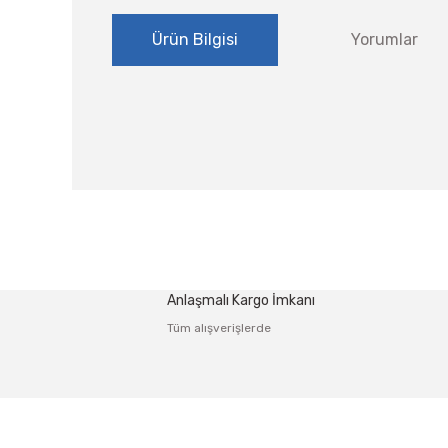
Ürün Bilgisi
Yorumlar
Bu ürünün fiyat bilgisi, resim, ürün açıklamalarında ve
Görüş ve önerileriniz için teşekkür ederiz.
Ürün resmi kalitesiz, bozuk veya görüntülenemiyor.
Anlaşmalı Kargo İmkanı
Ürün açıklamasında eksik bilgiler bulunuyor.
Tüm alışverişlerde
Ürün bilgilerinde hatalar bulunuyor.
Ürün fiyatı diğer sitelerden daha pahalı.
Bu ürüne benzer farklı alternatifler olmalı.