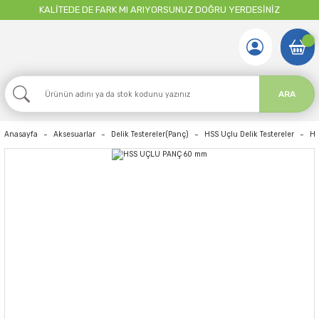
KALİTEDE DE FARK MI ARIYORSUNUZ DOĞRU YERDESİNİZ
ARA
Anasayfa
Aksesuarlar
Delik Testereler(Panç)
HSS Uçlu Delik Testereler
HS