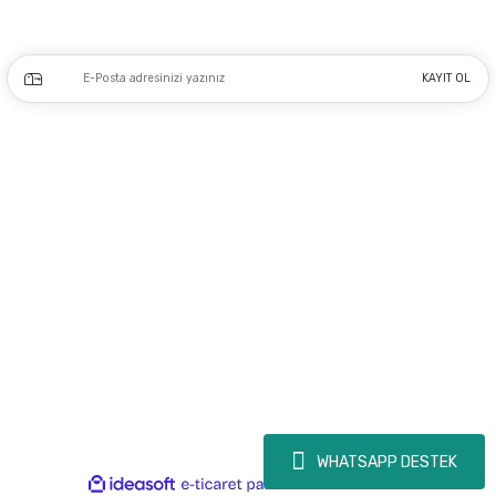
Kampanya ve yeniliklerden haberdar olmak için e-bültenimize kayıt olun.
KAYIT OL
Üyelik
Kurumsal
Alışveriş
Copyright 2023 © - dogusmakine.com.tr - Tüm hakları saklıdır - Kredi kartı
bilgileriniz 256bit SSL Sertifikası ile Korunmaktadır.
WHATSAPP DESTEK
ideasoft
ile
e-