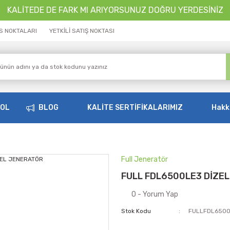
KALİTEDE DE FARK MI ARIYORSUNUZ DOĞRU YERDESİNİZ
İS NOKTALARI
YETKİLİ SATIŞ NOKTASI
OOL
BLOG
KALİTE SERTİFİKALARIMIZ
Hakk
Full Jeneratör
FULL FDL6500LE3 DİZE
0 - Yorum Yap
Stok Kodu
FULLFDL650