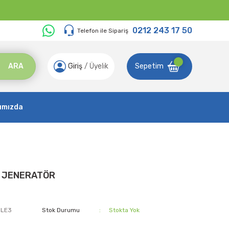
0212 243 17 50
Telefon ile Sipariş
ARA
Giriş
/
Üyelik
Sepetim
ımızda
L JENERATÖR
0LE3
Stok Durumu
Stokta Yok