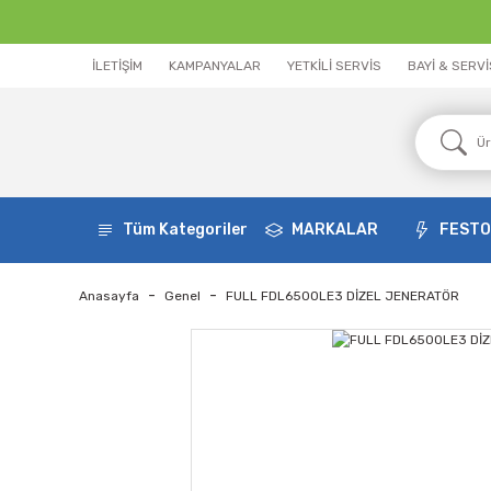
İLETİŞİM
KAMPANYALAR
YETKİLİ SERVİS
BAYİ & SERV
Tüm Kategoriler
MARKALAR
FEST
Anasayfa
Genel
FULL FDL6500LE3 DİZEL JENERATÖR