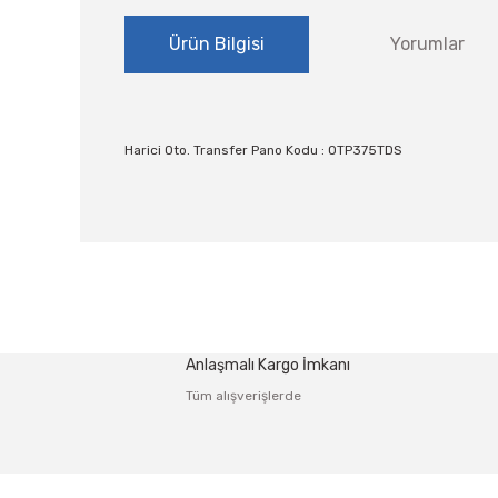
Ürün Bilgisi
Yorumlar
Harici Oto. Transfer Pano Kodu : OTP375TDS
Bu ürünün fiyat bilgisi, resim, ürün açıklamalarında ve
Görüş ve önerileriniz için teşekkür ederiz.
Ürün resmi kalitesiz, bozuk veya görüntülenemiyor.
Anlaşmalı Kargo İmkanı
Ürün açıklamasında eksik bilgiler bulunuyor.
Tüm alışverişlerde
Ürün bilgilerinde hatalar bulunuyor.
Ürün fiyatı diğer sitelerden daha pahalı.
Bu ürüne benzer farklı alternatifler olmalı.