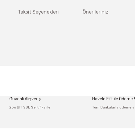
Taksit Seçenekleri
Önerileriniz
 diğer konularda yetersiz gördüğünüz noktaları öneri formunu kullanarak tar
Bu ürüne ilk yorumu siz yapın!
Güvenli Alışveriş
Havele Eft ile Ödeme
Yorum Yaz
256 BIT SSL Sertifika ile
Tüm Bankalarla ödeme y