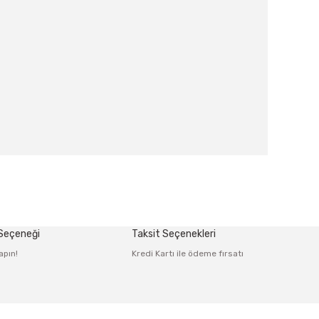
afımıza iletebilirsiniz.
 Seçeneği
Taksit Seçenekleri
apın!
Kredi Kartı ile ödeme fırsatı