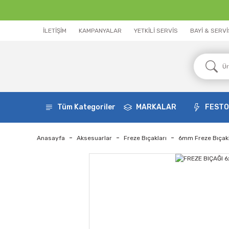
İLETİŞİM
KAMPANYALAR
YETKİLİ SERVİS
BAYİ & SERV
Tüm Kategoriler
MARKALAR
FEST
Anasayfa
Aksesuarlar
Freze Bıçakları
6mm Freze Bıçakl