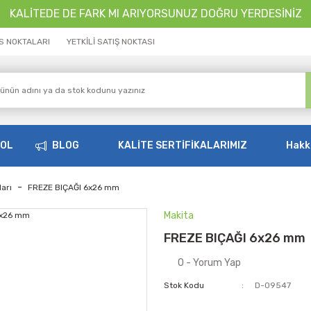
KALİTEDE DE FARK MI ARIYORSUNUZ DOĞRU YERDESİNİZ
İS NOKTALARI
YETKİLİ SATIŞ NOKTASI
OOL
BLOG
KALİTE SERTİFİKALARIMIZ
Hakk
arı
FREZE BIÇAĞI 6x26 mm
Makita
FREZE BIÇAĞI 6x26 mm
0 - Yorum Yap
Stok Kodu
D-09547