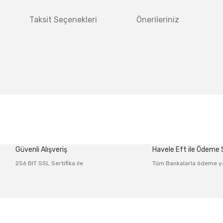
Taksit Seçenekleri
Önerileriniz
 diğer konularda yetersiz gördüğünüz noktaları öneri formunu kullanarak tar
Bu ürüne ilk yorumu siz yapın!
Güvenli Alışveriş
Havele Eft ile Ödeme
Yorum Yaz
256 BIT SSL Sertifika ile
Tüm Bankalarla ödeme y