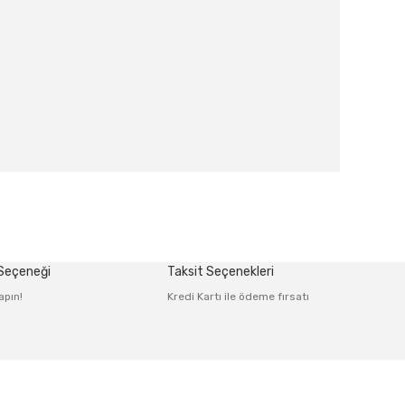
afımıza iletebilirsiniz.
 Seçeneği
Taksit Seçenekleri
apın!
Kredi Kartı ile ödeme fırsatı