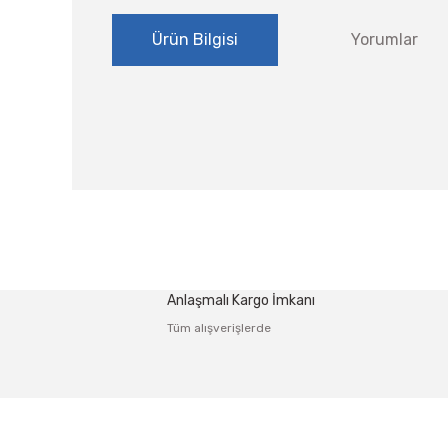
Ürün Bilgisi
Yorumlar
Bu ürünün fiyat bilgisi, resim, ürün açıklamalarında ve
Görüş ve önerileriniz için teşekkür ederiz.
Ürün resmi kalitesiz, bozuk veya görüntülenemiyor.
Anlaşmalı Kargo İmkanı
Ürün açıklamasında eksik bilgiler bulunuyor.
Tüm alışverişlerde
Ürün bilgilerinde hatalar bulunuyor.
Ürün fiyatı diğer sitelerden daha pahalı.
Bu ürüne benzer farklı alternatifler olmalı.