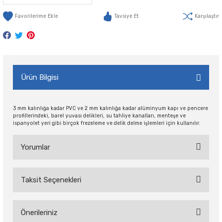
Tavsiye Et
Karşılaştır
Ürün Bilgisi
3 mm kalınlığa kadar PVC ve 2 mm kalınlığa kadar alüminyum kapı ve pencere
profillerindeki, barel yuvası delikleri, su tahliye kanalları, menteşe ve
ispanyolet yeri gibi birçok frezeleme ve delik delme işlemleri için kullanılır.
Yorumlar
Taksit Seçenekleri
Bu ürüne ilk yorumu siz yapın!
Önerileriniz