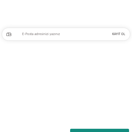
0212 243 17 50
Kampanya ve yeniliklerden haberdar olmak için e-bültenimize kayıt olun.
KAYIT OL
Üyelik
Kurumsal
Alışveriş
Copyright 2023 © - dogusmakine.com.tr - Tüm hakları saklıdır - Kredi kartı
bilgileriniz 256bit SSL Sertifikası ile Korunmaktadır.