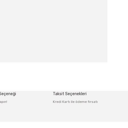
afımıza iletebilirsiniz.
 Seçeneği
Taksit Seçenekleri
apın!
Kredi Kartı ile ödeme fırsatı