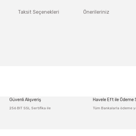
Taksit Seçenekleri
Önerileriniz
 diğer konularda yetersiz gördüğünüz noktaları öneri formunu kullanarak tar
Bu ürüne ilk yorumu siz yapın!
Güvenli Alışveriş
Havele Eft ile Ödeme
Yorum Yaz
256 BIT SSL Sertifika ile
Tüm Bankalarla ödeme y