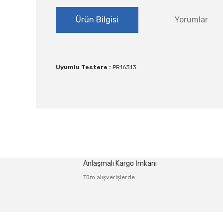
Ürün Bilgisi
Yorumlar
Uyumlu Testere :
PR16313
Bu ürünün fiyat bilgisi, resim, ürün açıklamalarında ve
Görüş ve önerileriniz için teşekkür ederiz.
Ürün resmi kalitesiz, bozuk veya görüntülenemiyor.
Anlaşmalı Kargo İmkanı
Ürün açıklamasında eksik bilgiler bulunuyor.
Tüm alışverişlerde
Ürün bilgilerinde hatalar bulunuyor.
Ürün fiyatı diğer sitelerden daha pahalı.
Bu ürüne benzer farklı alternatifler olmalı.