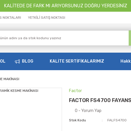
KALİTEDE DE FARK MI ARIYORSUNUZ DOĞRU YERDESİNİZ
İS NOKTALARI
YETKİLİ SATIŞ NOKTASI
OOL
BLOG
KALİTE SERTİFİKALARIMIZ
Hakk
E MAKİNASI
Factor
FACTOR FS4700 FAYANS
0 - Yorum Yap
Stok Kodu
FALFS4700