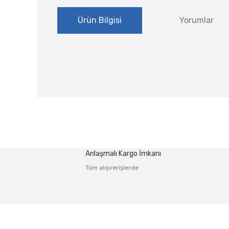
Ürün Bilgisi
Yorumlar
Bu ürünün fiyat bilgisi, resim, ürün açıklamalarında ve
Görüş ve önerileriniz için teşekkür ederiz.
Ürün resmi kalitesiz, bozuk veya görüntülenemiyor.
Anlaşmalı Kargo İmkanı
Ürün açıklamasında eksik bilgiler bulunuyor.
Tüm alışverişlerde
Ürün bilgilerinde hatalar bulunuyor.
Ürün fiyatı diğer sitelerden daha pahalı.
Bu ürüne benzer farklı alternatifler olmalı.