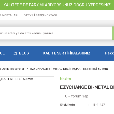
KALİTEDE DE FARK MI ARIYORSUNUZ DOĞRU YERDESİNİZ
İS NOKTALARI
YETKİLİ SATIŞ NOKTASI
OOL
BLOG
KALİTE SERTİFİKALARIMIZ
Hakk
 Delik Testereler
EZYCHANGE Bİ-METAL DELİK AÇMA TESTERESİ 60 mm
Makita
EZYCHANGE Bİ-METAL D
0 - Yorum Yap
Stok Kodu
B-11427