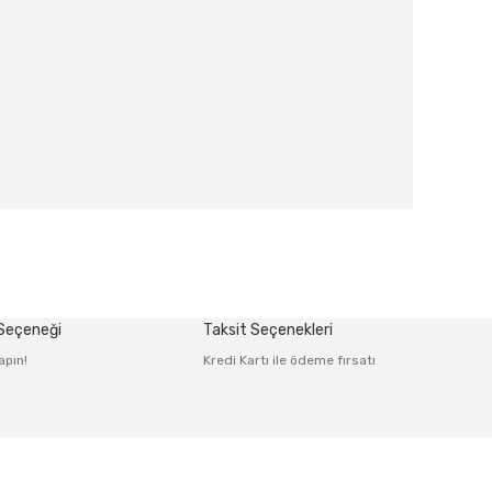
afımıza iletebilirsiniz.
 Seçeneği
Taksit Seçenekleri
apın!
Kredi Kartı ile ödeme fırsatı