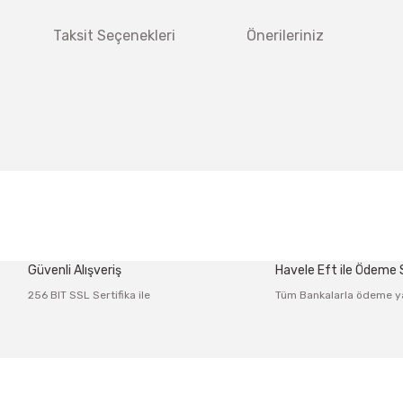
Taksit Seçenekleri
Önerileriniz
 diğer konularda yetersiz gördüğünüz noktaları öneri formunu kullanarak tar
Bu ürüne ilk yorumu siz yapın!
Güvenli Alışveriş
Havele Eft ile Ödeme
Yorum Yaz
256 BIT SSL Sertifika ile
Tüm Bankalarla ödeme y