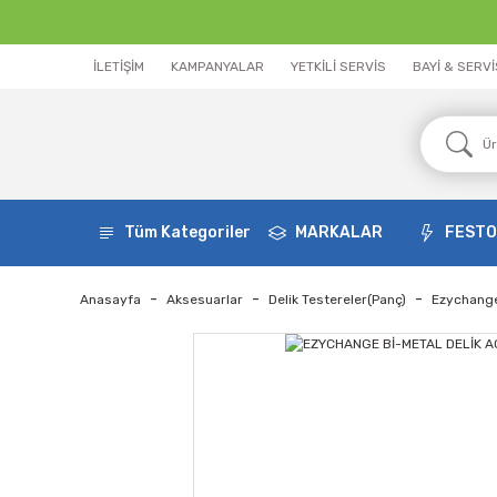
İLETİŞİM
KAMPANYALAR
YETKİLİ SERVİS
BAYİ & SERV
Tüm Kategoriler
MARKALAR
FEST
Anasayfa
Aksesuarlar
Delik Testereler(Panç)
Ezychange