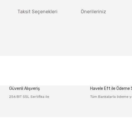
Taksit Seçenekleri
Önerileriniz
 diğer konularda yetersiz gördüğünüz noktaları öneri formunu kullanarak tar
Bu ürüne ilk yorumu siz yapın!
Güvenli Alışveriş
Havele Eft ile Ödeme
Yorum Yaz
256 BIT SSL Sertifika ile
Tüm Bankalarla ödeme y