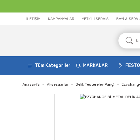
İLETİŞİM
KAMPANYALAR
YETKİLİ SERVİS
BAYİ & SERV
Tüm Kategoriler
MARKALAR
FEST
Anasayfa
Aksesuarlar
Delik Testereler(Panç)
Ezychange