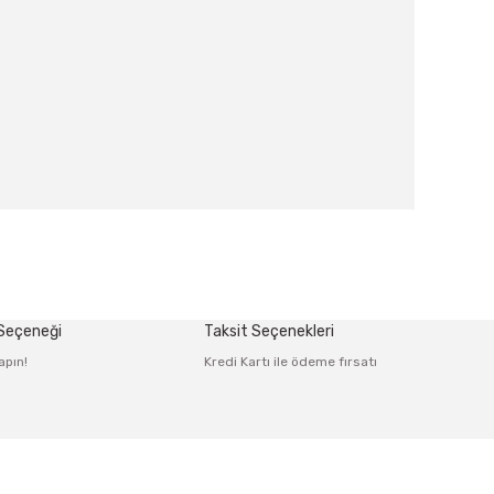
afımıza iletebilirsiniz.
 Seçeneği
Taksit Seçenekleri
apın!
Kredi Kartı ile ödeme fırsatı