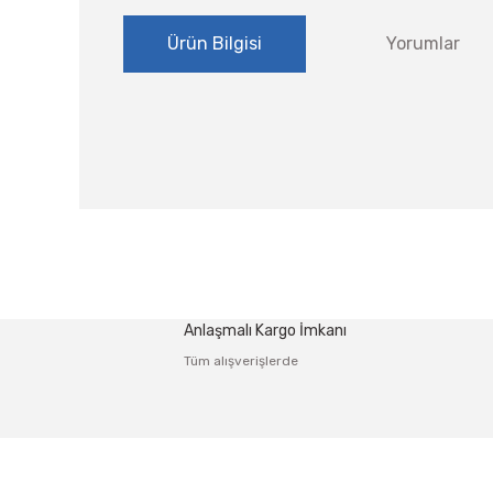
Ürün Bilgisi
Yorumlar
Bu ürünün fiyat bilgisi, resim, ürün açıklamalarında ve
Görüş ve önerileriniz için teşekkür ederiz.
Ürün resmi kalitesiz, bozuk veya görüntülenemiyor.
Anlaşmalı Kargo İmkanı
Ürün açıklamasında eksik bilgiler bulunuyor.
Tüm alışverişlerde
Ürün bilgilerinde hatalar bulunuyor.
Ürün fiyatı diğer sitelerden daha pahalı.
Bu ürüne benzer farklı alternatifler olmalı.