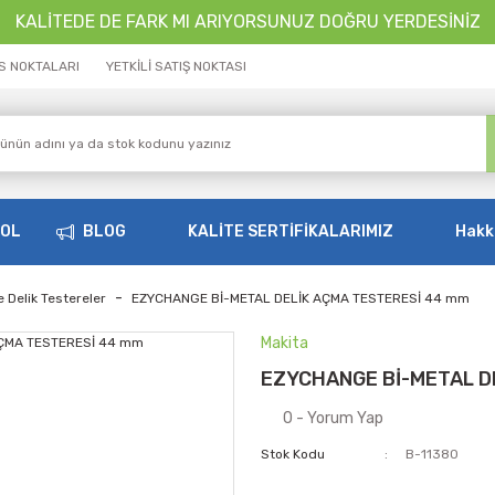
KALİTEDE DE FARK MI ARIYORSUNUZ DOĞRU YERDESİNİZ
İS NOKTALARI
YETKİLİ SATIŞ NOKTASI
OOL
BLOG
KALİTE SERTİFİKALARIMIZ
Hakk
 Delik Testereler
EZYCHANGE Bİ-METAL DELİK AÇMA TESTERESİ 44 mm
Makita
EZYCHANGE Bİ-METAL D
0 - Yorum Yap
Stok Kodu
B-11380