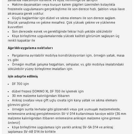
zamanda maksimum esneklik ve eşsiz verimliliğe de sahiptir
Makine dayanakları veya kurşun kalem çizgileri üzerinden kolaylıkla
frezemele uygulamasını gerçekleştirme ile son derece hızlı. Şablon veya ilave
aksesuara gerek yoktur.
Güçlü bağlantılar için dübel ve sıkma elemanı ile son derece sağlam.
Büyük yanaştırma ve çekme mesafesi. Çok yüksek çekme ve yüklenme
kuvvetleri
Son derecede esnek ve gerektiğinde tekrar hızlı şekilde sökülebilir
Köşe birleştirme uygulamalarında yüksek kaliteli görünüm sağlayan üç
renkli kapaklar ile
Ağırlıklı uygulama noktaları
Parçalarına ayrılabilir mobilya konstrüksiyonları için, örneğin yatak, masa
vs. gibi
Örneğin mutfak çalışma tezgahları, sehpalar, vs. gibi mobilya imalatındaki
sökülebilir yüzey birleştirme imalatları için
için adapte edilmiş
DF 700 için
dübel frezesi DOMINO XL DF 700 ile işlemek için
30 mm malzeme kalınlığından itibaren
Ankraj cıvatası veya çift uçlu cıvata için karşı yatak ve sıkma elemanı
görevini görür
örneğin sunta levhalar gibi gözenekli veya çok yumuşak malzemelerde,
enlemesine ankraj genişletmesinin SV-V D14 kullanılması tavsiye edilir (35 mm
malzeme kalınlığından itibaren enlemesine ankrajın malzeme içine girmesi
önlenir)
köşe birleştirme uygulaması için yarıklı ankraj SV-SA D14 ve ankraj
saplaması SV-AB D14 ile birlikte