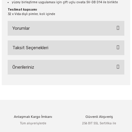
yüzey birleştirme uygulaması için çift uçlu cıvata SV-DB D14 ile birlikte
Teslimat kapsamı
32 x Vida dişli pimler, koli içinde
Yorumlar
Taksit Seçenekleri
Bu ürüne ilk yorumu siz yapın!
Önerileriniz
Yorum Yaz
Bu ürünün fiyat bilgisi, resim, ürün açıklamalarında ve diğer
konularda yetersiz gördüğünüz noktaları öneri formunu
kullanarak tarafımıza iletebilirsiniz.
Görüş ve önerileriniz için teşekkür ederiz.
Anlaşmalı Kargo İmkanı
Güvenli Alışveriş
Ürün resmi kalitesiz, bozuk veya görüntülenemiyor.
Tüm alışverişlerde
256 BIT SSL Sertifika ile
Ürün açıklamasında eksik bilgiler bulunuyor.