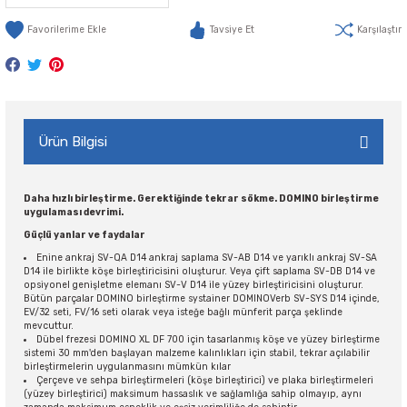
Tavsiye Et
Karşılaştır
Ürün Bilgisi
Daha hızlı birleştirme. Gerektiğinde tekrar sökme. DOMINO birleştirme
uygulaması devrimi.
Güçlü yanlar ve faydalar
Enine ankraj SV-QA D14 ankraj saplama SV-AB D14 ve yarıklı ankraj SV-SA
D14 ile birlikte köşe birleştiricisini oluşturur. Veya çift saplama SV-DB D14 ve
opsiyonel genişletme elemanı SV-V D14 ile yüzey birleştiricisini oluşturur.
Bütün parçalar DOMINO birleştirme systainer DOMINOVerb SV-SYS D14 içinde,
EV/32 seti, FV/16 seti olarak veya isteğe bağlı münferit parça şeklinde
mevcuttur.
Dübel frezesi DOMINO XL DF 700 için tasarlanmış köşe ve yüzey birleştirme
sistemi 30 mm'den başlayan malzeme kalınlıkları için stabil, tekrar açılabilir
birleştirmelerin uygulanmasını mümkün kılar
Çerçeve ve sehpa birleştirmeleri (köşe birleştirici) ve plaka birleştirmeleri
(yüzey birleştirici) maksimum hassaslık ve sağlamlığa sahip olmayıp, aynı