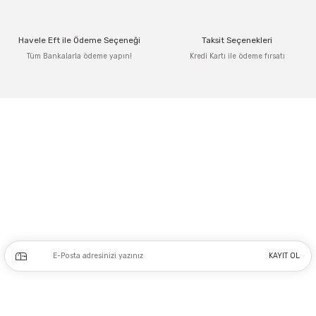
Ürün bilgilerinde hatalar bulunuyor.
Ürün fiyatı diğer sitelerden daha pahalı.
Havele Eft ile Ödeme Seçeneği
Taksit Seçenekleri
Bu ürüne benzer farklı alternatifler olmalı.
Tüm Bankalarla ödeme yapın!
Kredi Kartı ile ödeme fırsatı
Gönder
Adres: Tersane caddesi, Galata hırdavatçılar Çarşısı No:53 Po: 34425 Karaköy-
Beyoğlu İSTANBUL
0212 243 17 50
Kampanya ve yeniliklerden haberdar olmak için e-bültenimize kayıt olun.
KAYIT OL
Üyelik