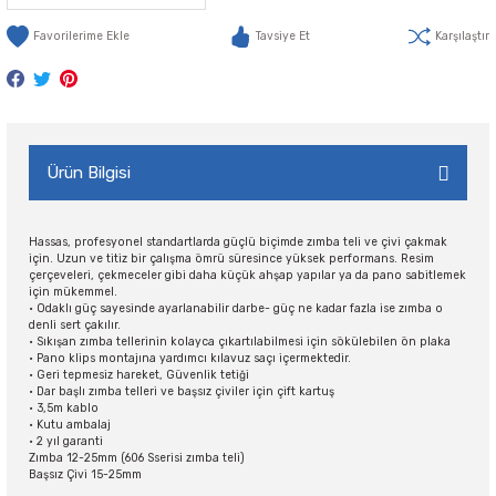
Tavsiye Et
Karşılaştır
Ürün Bilgisi
Hassas, profesyonel standartlarda güçlü biçimde zımba teli ve çivi çakmak
için. Uzun ve titiz bir çalışma ömrü süresince yüksek performans. Resim
çerçeveleri, çekmeceler gibi daha küçük ahşap yapılar ya da pano sabitlemek
için mükemmel.
• Odaklı güç sayesinde ayarlanabilir darbe- güç ne kadar fazla ise zımba o
denli sert çakılır.
• Sıkışan zımba tellerinin kolayca çıkartılabilmesi için sökülebilen ön plaka
• Pano klips montajına yardımcı kılavuz saçı içermektedir.
• Geri tepmesiz hareket, Güvenlik tetiği
• Dar başlı zımba telleri ve başsız çiviler için çift kartuş
• 3,5m kablo
• Kutu ambalaj
• 2 yıl garanti
Zımba 12-25mm (606 Sserisi zımba teli)
Başsız Çivi 15-25mm