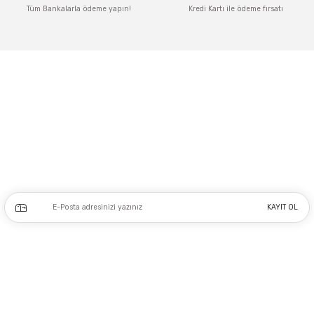
Tüm Bankalarla ödeme yapın!
Kredi Kartı ile ödeme fırsatı
Gönder
Adres: Tersane caddesi, Galata hırdavatçılar Çarşısı No:53 Po: 34425 Karaköy-
Beyoğlu İSTANBUL
0212 243 17 50
Kampanya ve yeniliklerden haberdar olmak için e-bültenimize kayıt olun.
KAYIT OL
Üyelik
Kurumsal