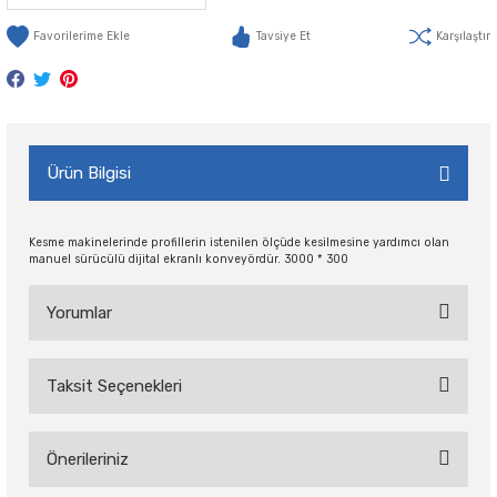
Tavsiye Et
Karşılaştır
Ürün Bilgisi
Kesme makinelerinde profillerin istenilen ölçüde kesilmesine yardımcı olan
manuel sürücülü dijital ekranlı konveyördür. 3000 * 300
Yorumlar
Taksit Seçenekleri
Bu ürüne ilk yorumu siz yapın!
Önerileriniz
Yorum Yaz