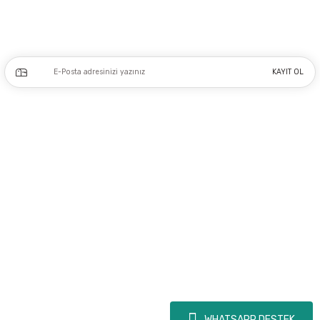
Kampanya ve yeniliklerden haberdar olmak için e-bültenimize kayıt olun.
KAYIT OL
Üyelik
Kurumsal
Alışveriş
Copyright 2023 © - dogusmakine.com.tr - Tüm hakları saklıdır - Kredi kartı
bilgileriniz 256bit SSL Sertifikası ile Korunmaktadır.
WHATSAPP DESTEK