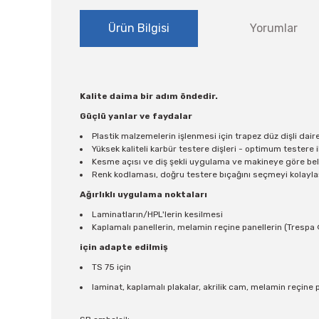
Ürün Bilgisi
Yorumlar
Kalite daima bir adım öndedir.
Güçlü yanlar ve faydalar
Plastik malzemelerin işlenmesi için trapez düz dişli dair
Yüksek kaliteli karbür testere dişleri - optimum testere
Kesme açısı ve diş şekli uygulama ve makineye göre beli
Renk kodlaması, doğru testere bıçağını seçmeyi kolaylaş
Ağırlıklı uygulama noktaları
Laminatların/HPL'lerin kesilmesi
Kaplamalı panellerin, melamin reçine panellerin (Trespa ®
için adapte edilmiş
TS 75 için
laminat, kaplamalı plakalar, akrilik cam, melamin reçine 