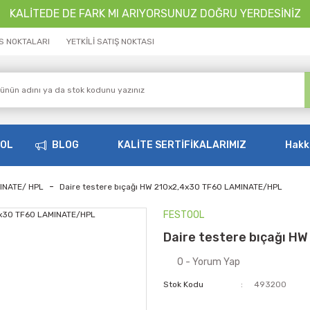
KALİTEDE DE FARK MI ARIYORSUNUZ DOĞRU YERDESİNİZ
İS NOKTALARI
YETKİLİ SATIŞ NOKTASI
OOL
BLOG
KALİTE SERTİFİKALARIMIZ
Hakk
INATE/ HPL
Daire testere bıçağı HW 210x2,4x30 TF60 LAMINATE/HPL
FESTOOL
Daire testere bıçağı 
0 - Yorum Yap
Stok Kodu
493200