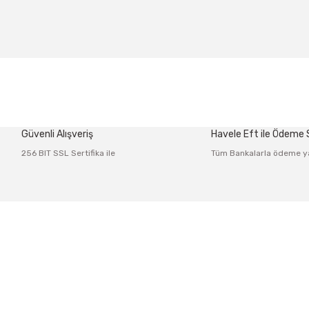
 diğer konularda yetersiz gördüğünüz noktaları öneri formunu kullanarak tar
Bu ürüne ilk yorumu siz yapın!
Güvenli Alışveriş
Havele Eft ile Ödeme
Yorum Yaz
256 BIT SSL Sertifika ile
Tüm Bankalarla ödeme y
Üyelik
Kurumsal
 Po: 34425
Yeni Üyelik
İletişim
Gönder