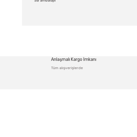
SB ambalajlı
Bu ürünün fiyat bilgisi, resim, ürün açıklamalarında ve
Görüş ve önerileriniz için teşekkür ederiz.
Ürün resmi kalitesiz, bozuk veya görüntülenemiyor.
Anlaşmalı Kargo İmkanı
Ürün açıklamasında eksik bilgiler bulunuyor.
Tüm alışverişlerde
Ürün bilgilerinde hatalar bulunuyor.
Ürün fiyatı diğer sitelerden daha pahalı.
Bu ürüne benzer farklı alternatifler olmalı.
Adres: Tersane caddesi, Galata hırdavatçılar Çarşısı No:53
Karaköy-Beyoğlu İSTANBUL