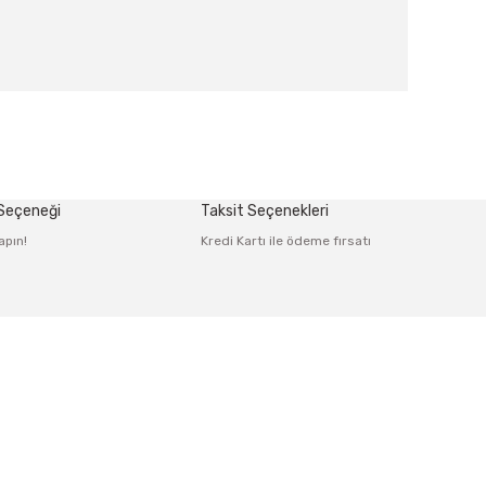
afımıza iletebilirsiniz.
 Seçeneği
Taksit Seçenekleri
apın!
Kredi Kartı ile ödeme fırsatı
Alışveriş
Mesafeli Satış Sözleşmesi