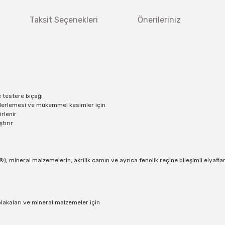
Taksit Seçenekleri
Önerileriniz
e testere bıçağı
 ilerlemesi ve mükemmel kesimler için
rlenir
tırır
), mineral malzemelerin, akrilik camın ve ayrıca fenolik reçine bileşimli elyafla
plakaları ve mineral malzemeler için