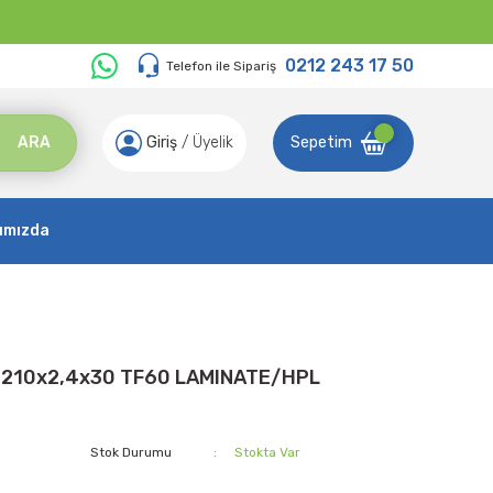
0212 243 17 50
Telefon ile Sipariş
ARA
Giriş
/
Üyelik
Sepetim
ımızda
HW 210x2,4x30 TF60 LAMINATE/HPL
Stok Durumu
Stokta Var