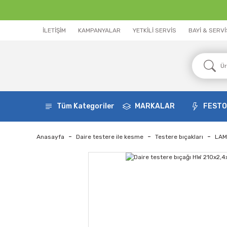
İLETİŞİM
KAMPANYALAR
YETKİLİ SERVİS
BAYİ & SERV
Tüm Kategoriler
MARKALAR
FEST
Anasayfa
Daire testere ile kesme
Testere bıçakları
LAM