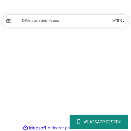
Kampanya ve yeniliklerden haberdar olmak için e-bültenimize kayıt olun.
KAYIT OL
Üyelik
Kurumsal
Alışveriş
Copyright 2023 © - dogusmakine.com.tr - Tüm hakları saklıdır - Kredi kartı
bilgileriniz 256bit SSL Sertifikası ile Korunmaktadır.
WHATSAPP DESTEK
ideasoft
ile
e-