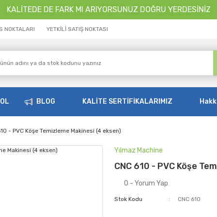
KALİTEDE DE FARK MI ARIYORSUNUZ DOĞRU YERDESİNİZ
İS NOKTALARI
YETKİLİ SATIŞ NOKTASI
OOL
BLOG
KALİTE SERTİFİKALARIMIZ
Hakk
10 - PVC Köşe Temizleme Makinesi (4 eksen)
Yılmaz Machine
CNC 610 - PVC Köşe Tem
0 - Yorum Yap
Stok Kodu
CNC 610