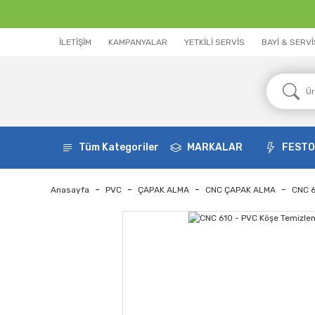
İLETİŞİM
KAMPANYALAR
YETKİLİ SERVİS
BAYİ & SERV
Tüm Kategoriler
MARKALAR
FEST
Anasayfa
PVC
ÇAPAK ALMA
CNC ÇAPAK ALMA
CNC 6