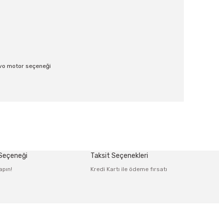
ervo motor seçeneği
afımıza iletebilirsiniz.
 Seçeneği
Taksit Seçenekleri
apın!
Kredi Kartı ile ödeme fırsatı