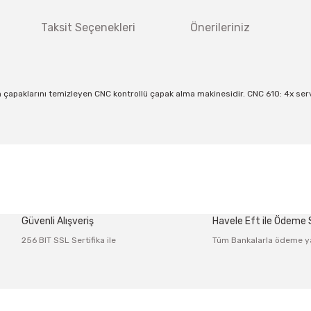
Taksit Seçenekleri
Önerileriniz
şan çapaklarını temizleyen CNC kontrollü çapak alma makinesidir. CNC 610: 4x s
 diğer konularda yetersiz gördüğünüz noktaları öneri formunu kullanarak tar
Bu ürüne ilk yorumu siz yapın!
Güvenli Alışveriş
Havele Eft ile Ödeme
Yorum Yaz
256 BIT SSL Sertifika ile
Tüm Bankalarla ödeme y