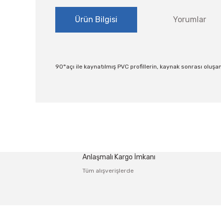
Ürün Bilgisi
Yorumlar
90°açı ile kaynatılmış PVC profillerin, kaynak sonrası olu
Bu ürünün fiyat bilgisi, resim, ürün açıklamalarında ve
Görüş ve önerileriniz için teşekkür ederiz.
Ürün resmi kalitesiz, bozuk veya görüntülenemiyor.
Anlaşmalı Kargo İmkanı
Ürün açıklamasında eksik bilgiler bulunuyor.
Tüm alışverişlerde
Ürün bilgilerinde hatalar bulunuyor.
Ürün fiyatı diğer sitelerden daha pahalı.
Bu ürüne benzer farklı alternatifler olmalı.