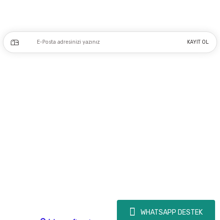
Kampanya ve yeniliklerden haberdar olmak için e-bültenimize kayıt olun.
KAYIT OL
Üyelik
Kurumsal
Alışveriş
Copyright 2023 © - dogusmakine.com.tr - Tüm hakları saklıdır - Kredi kartı
bilgileriniz 256bit SSL Sertifikası ile Korunmaktadır.
WHATSAPP DESTEK