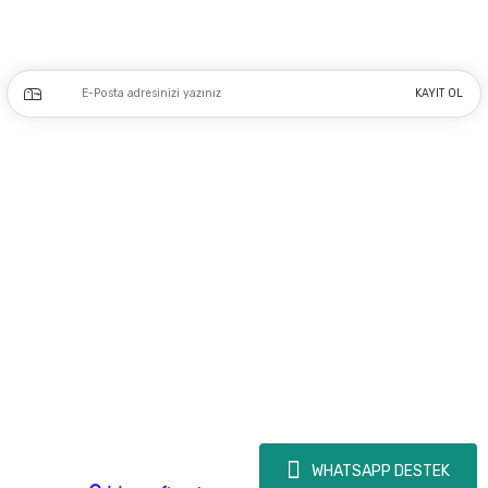
Kampanya ve yeniliklerden haberdar olmak için e-bültenimize kayıt olun.
KAYIT OL
Üyelik
Kurumsal
Alışveriş
Copyright 2023 © - dogusmakine.com.tr - Tüm hakları saklıdır - Kredi kartı
bilgileriniz 256bit SSL Sertifikası ile Korunmaktadır.
WHATSAPP DESTEK