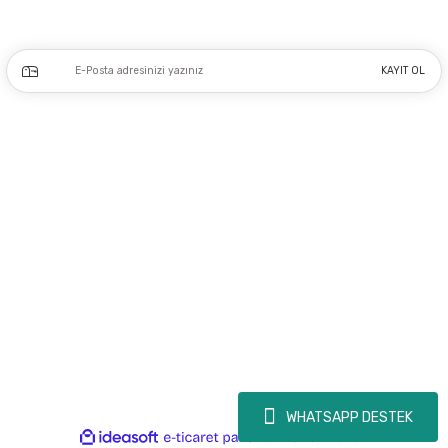
Kampanya ve yeniliklerden haberdar olmak için e-bültenimize kayıt olun.
KAYIT OL
Üyelik
Kurumsal
Alışveriş
Copyright 2023 © - dogusmakine.com.tr - Tüm hakları saklıdır - Kredi kartı
bilgileriniz 256bit SSL Sertifikası ile Korunmaktadır.
WHATSAPP DESTEK
ideasoft
ile
e-