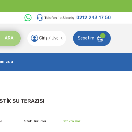
0212 243 17 50
Telefon ile Sipariş
ARA
Giriş
/
Üyelik
Sepetim
ımızda
STİK SU TERAZISI
AL
Stok Durumu
Stokta Var