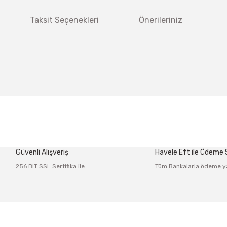
Taksit Seçenekleri
Önerileriniz
 diğer konularda yetersiz gördüğünüz noktaları öneri formunu kullanarak tar
Bu ürüne ilk yorumu siz yapın!
Güvenli Alışveriş
Havele Eft ile Ödeme
Yorum Yaz
256 BIT SSL Sertifika ile
Tüm Bankalarla ödeme y