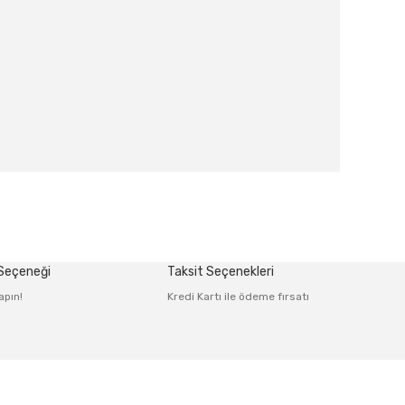
afımıza iletebilirsiniz.
 Seçeneği
Taksit Seçenekleri
apın!
Kredi Kartı ile ödeme fırsatı