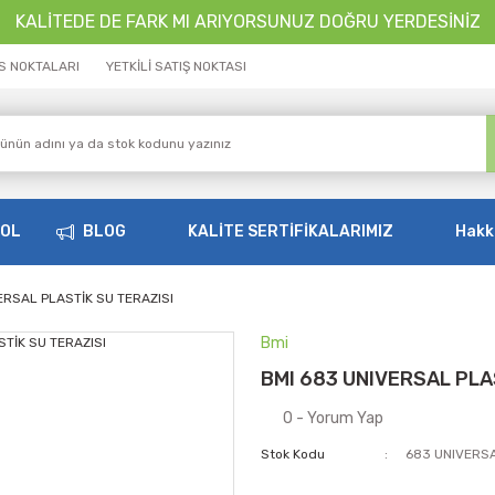
KALİTEDE DE FARK MI ARIYORSUNUZ DOĞRU YERDESİNİZ
İS NOKTALARI
YETKİLİ SATIŞ NOKTASI
OOL
BLOG
KALİTE SERTİFİKALARIMIZ
Hakk
ERSAL PLASTİK SU TERAZISI
Bmi
BMI 683 UNIVERSAL PLA
0 - Yorum Yap
Stok Kodu
683 UNIVERS