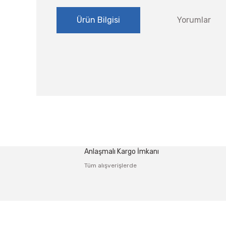
Ürün Bilgisi
Yorumlar
Bu ürünün fiyat bilgisi, resim, ürün açıklamalarında ve
Görüş ve önerileriniz için teşekkür ederiz.
Ürün resmi kalitesiz, bozuk veya görüntülenemiyor.
Anlaşmalı Kargo İmkanı
Ürün açıklamasında eksik bilgiler bulunuyor.
Tüm alışverişlerde
Ürün bilgilerinde hatalar bulunuyor.
Ürün fiyatı diğer sitelerden daha pahalı.
Bu ürüne benzer farklı alternatifler olmalı.