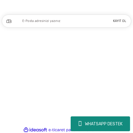
Kampanya ve yeniliklerden haberdar olmak için e-bültenimize kayıt olun.
KAYIT OL
Üyelik
Kurumsal
Alışveriş
Copyright 2023 © - dogusmakine.com.tr - Tüm hakları saklıdır - Kredi kartı
bilgileriniz 256bit SSL Sertifikası ile Korunmaktadır.
WHATSAPP DESTEK
ideasoft
ile
e-