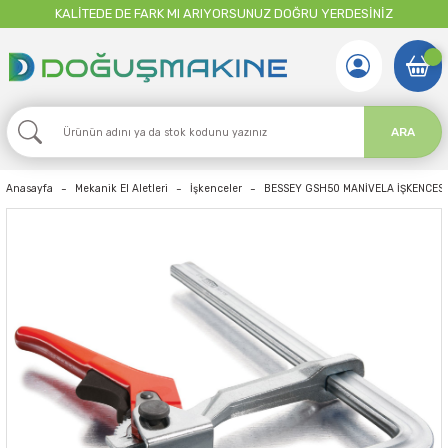
KALİTEDE DE FARK MI ARIYORSUNUZ DOĞRU YERDESİNİZ
ARA
Anasayfa
Mekanik El Aletleri
İşkenceler
BESSEY GSH50 MANİVELA İŞKENCESİ