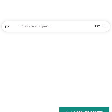
Kampanya ve yeniliklerden haberdar olmak için e-bültenimize kayıt olun.
KAYIT OL
Üyelik
Kurumsal
Alışveriş
Copyright 2023 © - dogusmakine.com.tr - Tüm hakları saklıdır - Kredi kartı
bilgileriniz 256bit SSL Sertifikası ile Korunmaktadır.