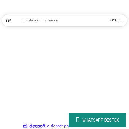
Kampanya ve yeniliklerden haberdar olmak için e-bültenimize kayıt olun.
KAYIT OL
Üyelik
Kurumsal
Alışveriş
Copyright 2023 © - dogusmakine.com.tr - Tüm hakları saklıdır - Kredi kartı
bilgileriniz 256bit SSL Sertifikası ile Korunmaktadır.
WHATSAPP DESTEK
ideasoft
ile
e-