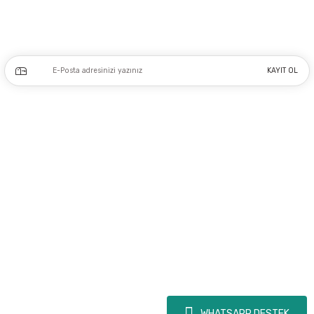
Kampanya ve yeniliklerden haberdar olmak için e-bültenimize kayıt olun.
KAYIT OL
Üyelik
Kurumsal
Alışveriş
Copyright 2023 © - dogusmakine.com.tr - Tüm hakları saklıdır - Kredi kartı
bilgileriniz 256bit SSL Sertifikası ile Korunmaktadır.
WHATSAPP DESTEK