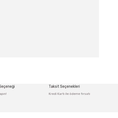
afımıza iletebilirsiniz.
 Seçeneği
Taksit Seçenekleri
apın!
Kredi Kartı ile ödeme fırsatı