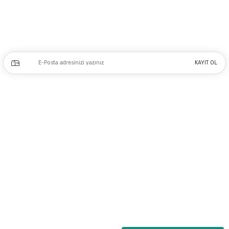
0212 243 17 50
Kampanya ve yeniliklerden haberdar olmak için e-bültenimize kayıt olun.
KAYIT OL
Üyelik
Kurumsal
Alışveriş
Copyright 2023 © - dogusmakine.com.tr - Tüm hakları saklıdır - Kredi kartı
bilgileriniz 256bit SSL Sertifikası ile Korunmaktadır.