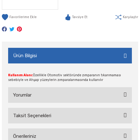
Tavsiye Et
Karşılaştır
Ürün Bilgisi
Kullanım Alanı:
Özellikle Otomotiv sektöründe zımparanın tıkanmaması
sebebiyle ve Ahşap yüzeylerin zımparalanmasında kullanılır
Yorumlar
Taksit Seçenekleri
Bu ürüne ilk yorumu siz yapın!
Önerileriniz