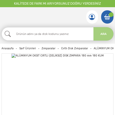
KALİTEDE DE FARK MI ARIYORSUNUZ DOĞRU YERDESİNİZ
ARA
Anasayfa
Sarf Ürünleri
Zımparalar
Cırtlı Disk Zımparalar
ALÜMİNYUM OKSİ